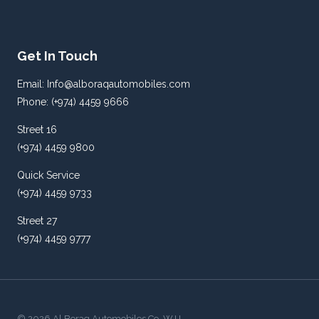
Get In Touch
Email: Info@alboraqautomobiles.com
Phone: (+974) 4459 9666
Street 16
(+974) 4459 9800
Quick Service
(+974) 4459 9733
Street 27
(+974) 4459 9777
© 2026 Al Boraq Automobiles Co. W.I.I.